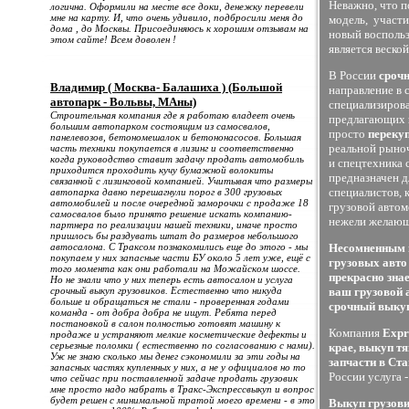
Неважно, что п
логична. Оформили на месте все доки, денежку перевели
мне на карту. И, что очень удивило, подбросили меня до
модель, участи
дома , до Москвы. Присоединяюсь к хорошим отзывам на
новый восполь
этом сайте! Всем доволен !
является веско
В России
срочн
Владимир ( Москва- Балашиха ) (Большой
направление в 
автопарк - Вольвы, МАны)
специализирова
Строительная компания где я работаю владеет очень
предлагающих
большим автопарком состоящим из самосвалов,
просто
переку
панелевозов, бетономешалок и бетононасосов. Большая
реальной рыноч
часть техники покупается в лизинг и соответственно
когда руководство ставит задачу продать автомобиль
и спецтехника 
приходится проходить кучу бумажной волокиты
предназначен д
связанной с лизинговой компанией. Учитывая что размеры
специалистов, 
автопарка давно перешагнули порог в 300 грузовых
автомобилей и после очередной заморочки с продаже 18
грузовой автом
самосвалов было принято решение искать компанию-
нежели желающи
партнера по реализации нашей техники, иначе просто
пришлось бы раздувать штат до размеров небольшого
автосалона. С Траксом познакомились еще до этого - мы
Несомненным п
покупаем у них запасные части БУ около 5 лет уже, ещё с
грузовых авто
того момента как они работали на Можайском шоссе.
прекрасно зна
Но не знали что у них теперь есть автосалон и услуга
срочный выкуп грузовиков. Естественно что никуда
ваш грузовой 
больше и обращаться не стали - проверенная годами
срочный выкуп
команда - от добра добра не ищут. Ребята перед
постановкой в салон полностью готовят машину к
Компания
Expr
продаже и устраняют мелкие косметические дефекты и
серьезные поломки ( естественно по согласованию с нами).
крае,
выкуп тя
Уж не знаю сколько мы денег сэкономили за эти годы на
запчасти в Ст
запасных частях купленных у них, а не у официалов но то
России услуга 
что сейчас при поставленной задаче продать грузовик
мне просто надо набрать в Тракс-Экспрессвыкуп и вопрос
будет решен с минимальной тратой моего времени - в это
Выкуп грузови