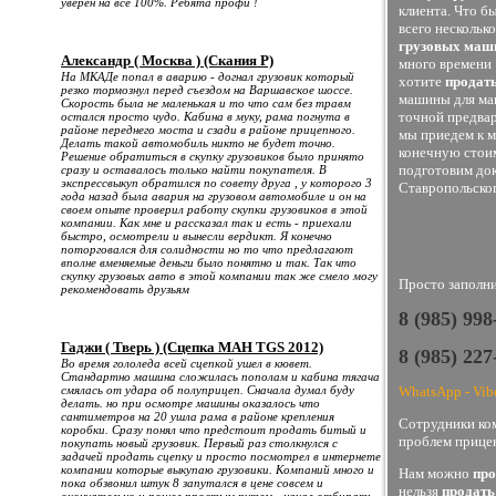
уверен на все 100%. Ребята профи !
клиента. Что б
всего нескольк
грузовых маш
Александр ( Москва ) (Скания Р)
много времени 
На МКАДе попал в аварию - догнал грузовик который
хотите
продать
резко тормознул перед съездом на Варшавское шоссе.
машины для мак
Скорость была не маленькая и то что сам без травм
точной предвар
остался просто чудо. Кабина в муку, рама погнута в
районе переднего моста и сзади в районе прицепного.
мы приедем к м
Делать такой автомобиль никто не будет точно.
конечную стоим
Решение обратиться в скупку грузовиков было принято
подготовим док
сразу и оставалось только найти покупателя. В
экспрессвыкуп обратился по совету друга , у которого 3
Ставропольског
года назад была авария на грузовом автомобиле и он на
своем опыте проверил работу скупки грузовиков в этой
компании. Как мне и рассказал так и есть - приехали
быстро, осмотрели и вынесли вердикт. Я конечно
поторговался для солидности но то что предлагают
вполне вменяемые деньги было понятно и так. Так что
скупку грузовых авто в этой компании так же смело могу
Просто заполни
рекомендовать друзьям
8 (985) 99
Гаджи ( Тверь ) (Сцепка МАН TGS 2012)
8 (985) 22
Во время гололеда всей сцепкой ушел в кювет.
Стандартно машина сложилась пополам и кабина тягача
смялась от удара об полуприцеп. Сначала думал буду
WhatsApp - Vib
делать. но при осмотре машины оказалось что
сантиметров на 20 ушла рама в районе крепления
Сотрудники ком
коробки. Сразу понял что предстоит продать битый и
проблем прицен
покупать новый грузовик. Первый раз столкнулся с
задачей продать сцепку и просто посмотрел в интернете
компании которые выкупаю грузовики. Компаний много и
Нам можно
про
пока обзвонил штук 8 запутался в цене совсем и
нельзя
продать