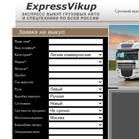
Срочный выку
ЭКСПРЕСС ВЫКУП ГРУЗОВЫХ АВТО
И СПЕЦТЕХНИКИ ПО ВСЕЙ РОССИИ
Ваше имя*:
Ваш телефон*:
Категория*:
Марка*:
Модель*:
Пробег:
Год выпуска:
Руль:
Коробка передач:
Состояние:
Срочность продажи:
Местонахождение:
Ближайшее метро:
Ожидаемая цена: