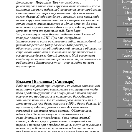
Нижег
Долматово - Инфорком. Там я впоследствии
ремонтировал много своих грузовых автомобилей и когда
Скуп
компания открыла небольшой автосалон начал продавать
Пен
свои автомобили через эту компанию. Для меня очень
важен быстрый оборот денег и поэтому если какая либо
Пр
из моих грузовых машин попадает в аварию то только в
Респ
случае легкого вмешательства я иду на ремонт. Во всех
остальных случаях мне выгоднее сразу продать разбитый
Пр
грузовик и тут же купить новый. Благодаря
Сам
Экпрессвыкупу я очень быстро избавился от 3 тягачей
которые попали в ДТП. При это сотрудники
Прода
Экспрессвыкупа сами организовали забор автомобилей из
Улья
различных регионов (одну даже из Хабаровска) и
обеспечили меня полной поддержкой начиная в общении со
Ску
страховой компанией и заканчивая оперативностью в
выплате мне денег за битый грузовик. Мой совет всем
Волго
владельцам больших автопарков - звоните, знакомьтесь и
Ск
работайте с Экспрессвыкупом - это выгодно по всем
параметрам.
Респ
Вык
Владлен ( Балашиха ) (Автопарк)
Заб
Работая в крупной транспортной компании начальником
Прода
автопарка я регулярно сталкивался с ситуациями когда
надо продать грузовик. И в общем,пока в нашей стране
Кра
еще что-то продавалось и покупалось без задержек,
Скуп
занимался этим сам. Но компания развивается и из 10
грузовиков мы уже давно выросли в 100 и даже больше. И
Ре
проблема продать грузовик стала для меня очень
П
серьезной и отнимала много времени. Обратившись
однажды в Экспрессвыкуп и познакомившись с
Рес
сотрудниками и руководством ( как никак крупный
Пр
клиент)я сделал кучу поразительных открытий - во
первых : потеря при передаче машины в скупка грузовиков
Е
не такие уж большие и серьезные,что бы тратить на
продажу свое время, во-вторых : руководство компании