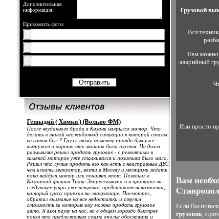
Дополнительная
Грузовой вы
информация:
Приложить фото:
Вся техник
разби
Нам можно 
аварийный гру
Чт
Геннадий ( Химки ) (Вольво ФМ)
Или просто пр
После неудачного брода в Казани накрылся мотор. Что
делать в такой неожиданной ситуации к которой совсем
не готов был ? Груз к тому моменту правда был уже
выгружен и хорошо что машина была пустая. Не долго
размышляя решил продать грузовик - с ремонтами и
заменой моторов уже сталкивался и позитива было мало.
Решил что лучше продать его как есть с неисправным ДВС
чем искать эвакуатор, везти в Москву и месяцами ждать
пока найдут мотор или починят этот. Позвонил в
Вам необх
Казанский филиал Тракс Экпрессвыкупа и в принципе на
следующее утро уже встречал представителя компании,
Ставропол
который сразу приехал на эвакуаторе. Посмотрел,
обратил внимание на все недостатки и озвучил
стоимость за которые ему можно продать грузовое
Если Вы попали 
авто. Я взял паузу на час, но в общем гораздо быстрее
грузовик
, сда
понял что предложенная сумма вполне обоснована и