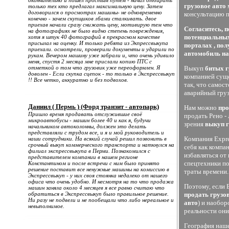
окончательно и пошел простым путем - начал отбирать
грузовое авто
только тех кто предлагал максимальную цену. Затем
договорился о просмотрах машины- не одновременно
консультацию п
конечно - зачем скупщиков лбами сталкивать. двое
приехав начали сразу снижать цену, мотивирую тем что
Согласитесь, 
на фотографиях не было видно степень повреждения,
потенциальных
хотя я штук 40 фотографий в прекрасном качестве
присылал на оценку. И только ребята из Экпрессвыкупа
порталах , по
приехали. осмотрели, проверили документы и ударили по
автомобиль на
рукам. Вечером машину уже забрали и, что очень удивило
меня, спустя 2 месяца мне прислали копию ПТС с
отметкой о том что грузовик уже переоформлен. Я
Выкуп
битых 
доволен - Если скупка сцепок - то только в Экспрессвыкуп
компанией суще
!! Все четко, аккуратно и без подвохов.
так, что самос
аварийный груз
Даниил ( Пермь ) (Форд транзит - автопарк)
Нам можно
про
Пришло время продавать отслужившие своё
продать Рено -
микроавтобусы - машин более 40 и как я, будучи
зрения
выкуп 
начальником автоколонны, должен это делать
представляли с трудом все, и я и мой руководитель и
Компания Expre
наши сотрудники. На всякий случай решил позвонить в
срочный выкуп коммерческого транспорта и наткнулся на
себя как компа
филиал экспрессвыкупа в Перми. Познакомился с
избавляться от
представителем компании в нашем регионе
спецтехники по
Константином и после встречи с ним было принято
решение поставит все ненужные машины на комиссию в
траты времени.
Экспрессвыкуп - у них своя стоянка недалеко от нашего
офиса что очень удобно. И несмотря на то что продажа
Поэтому, если 
машин заняла около 4 месяцев я все равно считаю что
обратиться в Экспрессвыкуп было правильное решение.
продать грузо
Ни разу не подвели и не пообещали что либо нереальное и
авто
) и наобор
невыполнимое.
реальности они
География наше