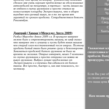
В
сделало мне очень хорошее предложение на обслуживание
Пр
автомобилей на техцентре, в-третьих - часть машин мы
не отдаем в скупку грузовиков а просто ставим на
Вык
комиссионную площадку Экспрессвыкупа, что в общем
Чу
выгоднее чем срочный выкуп, но в то же время нет
гарантий по срокам продажи. Сотрудничеством доволен.
Прода
Рекомендую.
Свер
С
Хант
Дмитрий ( Химки ) (Мерседес Атего 2009)
Разбил Мерседес Атего 2009 г.в. В принципе наверное
можно было и отремонтировать машину, но шеф сказал
что наверное это к лучшему и пусть будет новая машина
чем старый хлам восстановленный после аварии. Поэтому
Уважаемые кли
продать битый тягач было решено сразу и безоговорочно.
Заниматься продажей битого грузовика не было ни
спецтехники в
времени ни желания. Открыл интернет, нашел 3 компании
прибыли. Выку
по скупка грузовиков и просто отправил им заявки на
процедуры, св
выкуп грузовика. Выбрал лучшее предложение от
Экспрессвыкупа и в течении дня избавился от битого
тягача. Все просто, быстро и, как мне показалось, по-
честному.
Если Вы уже об
со своим автом
что наша цена
Нам можно про