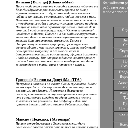
Виталий ( Вологда) (Шанкси-Ман)
ближайшими рег
После неудачного ремонта проводки впоселке недалеко от
работаем опера
Вологды (других вариантов ехать просто не было)
любом регионе 
грузовик загорелся на ходу, и пока водитель пытался
найти и запустить огнетушитель кабина сгорела в ноль.
Понятно что машина не новая и делать смысла никто из
руководства не видел и поэтому решили просто продать.
Но тут возникла одна огромная проблема - львиная доля
Ску
компаний предоставляющих услугу "Скупка грузовиков"
находятся в Москве, Питере и в ближайшем окружении к
этим городам и соответственно организовать просмотр
Вык
машины было практически нереально. Только в
Экспрессвыкупе назвали цену сразу, орентируясь по
Са
фотографиям и что самое приятное, уже на следующий
Скуп
день приехал эвакуатор и без выноса мозга и
дополнительного торга расплатился, оформил документы
Тв
и забрал машину. Мне как руководителю транспортного
Про
отдела было максимально легко и комфортно продать
грузовик даже в таком случае как после пожара.
Смо
Прода
Воро
Григорий ( Ростов-на-Дону) (Ман ТГА )
Авто-
Прекрасная компания по скупке битых грузовиков. Вышел
Ли
на них случайно когда еще решал делать машину после
аварии или продавать. И приехав в Долматово
Выку
посмотреть запчасти и сориентироваться по цене понял
Ту
что в моем случае выгоднее продать грузовик нежели
заниматься его ремонтом. На следующий день мне
Пр
привезли деньги и забрали машину. Ребята молодцы.
Новг
Скуп
Максим ( Подольск ) (Автопарк)
Начало сотрудничества с Экспрессвыкупом было
Выку
положено с совета друзей обратиться на авторазборку в