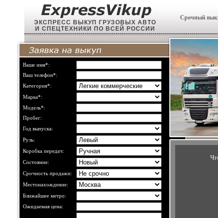
Срочный выку
ЭКСПРЕСС ВЫКУП ГРУЗОВЫХ АВТО
И СПЕЦТЕХНИКИ ПО ВСЕЙ РОССИИ
Ваше имя*:
Ваш телефон*:
Категория*:
Марка*:
Модель*:
Пробег:
Год выпуска:
Руль:
Коробка передач:
Чт
Состояние:
Срочность продажи:
Местонахождение:
Ближайшее метро:
Ожидаемая цена: