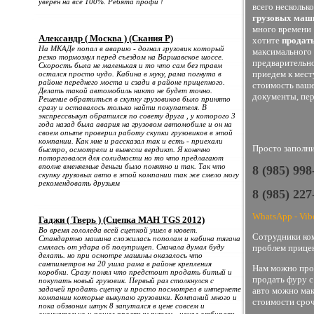
уверен на все 100%. Ребята профи !
всего нескольк
грузовых маш
много времени 
Александр ( Москва ) (Скания Р)
хотите
продать
На МКАДе попал в аварию - догнал грузовик который
максимального 
резко тормознул перед съездом на Варшавское шоссе.
предварительно
Скорость была не маленькая и то что сам без травм
приедем к мест
остался просто чудо. Кабина в муку, рама погнута в
районе переднего моста и сзади в районе прицепного.
стоимость ваше
Делать такой автомобиль никто не будет точно.
документы, пер
Решение обратиться в скупку грузовиков было принято
сразу и оставалось только найти покупателя. В
экспрессвыкуп обратился по совету друга , у которого 3
года назад была авария на грузовом автомобиле и он на
своем опыте проверил работу скупки грузовиков в этой
компании. Как мне и рассказал так и есть - приехали
Просто заполни
быстро, осмотрели и вынесли вердикт. Я конечно
поторговался для солидности но то что предлагают
вполне вменяемые деньги было понятно и так. Так что
8 (985) 99
скупку грузовых авто в этой компании так же смело могу
рекомендовать друзьям
8 (985) 22
WhatsApp - Vib
Гаджи ( Тверь ) (Сцепка МАН TGS 2012)
Во время гололеда всей сцепкой ушел в кювет.
Сотрудники ком
Стандартно машина сложилась пополам и кабина тягача
смялась от удара об полуприцеп. Сначала думал буду
проблем прицен
делать. но при осмотре машины оказалось что
сантиметров на 20 ушла рама в районе крепления
Нам можно прод
коробки. Сразу понял что предстоит продать битый и
продать фуру с
покупать новый грузовик. Первый раз столкнулся с
задачей продать сцепку и просто посмотрел в интернете
авто можно мак
компании которые выкупаю грузовики. Компаний много и
стоимости сроч
пока обзвонил штук 8 запутался в цене совсем и