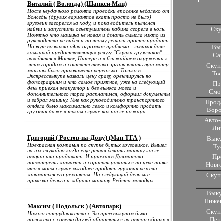
Виталий ( Вологда) (Шанкси-Ман)
После неудачного ремонта проводки впоселке недалеко от
Вологды (других вариантов ехать просто не было)
грузовик загорелся на ходу, и пока водитель пытался
Ску
найти и запустить огнетушитель кабина сгорела в ноль.
Понятно что машина не новая и делать смысла никто из
руководства не видел и поэтому решили просто продать.
Но тут возникла одна огромная проблема - львиная доля
Вык
компаний предоставляющих услугу "Скупка грузовиков"
Са
находятся в Москве, Питере и в ближайшем окружении к
этим городам и соответственно организовать просмотр
Скуп
машины было практически нереально. Только в
Тв
Экспрессвыкупе назвали цену сразу, орентируясь по
фотографиям и что самое приятное, уже на следующий
Про
день приехал эвакуатор и без выноса мозга и
Смо
дополнительного торга расплатился, оформил документы
и забрал машину. Мне как руководителю транспортного
Прода
отдела было максимально легко и комфортно продать
Воро
грузовик даже в таком случае как после пожара.
Авто-
Ли
Григорий ( Ростов-на-Дону) (Ман ТГА )
Выку
Прекрасная компания по скупке битых грузовиков. Вышел
Ту
на них случайно когда еще решал делать машину после
Пр
аварии или продавать. И приехав в Долматово
посмотреть запчасти и сориентироваться по цене понял
Новг
что в моем случае выгоднее продать грузовик нежели
заниматься его ремонтом. На следующий день мне
Скуп
привезли деньги и забрали машину. Ребята молодцы.
Выку
Нижег
Максим ( Подольск ) (Автопарк)
Скуп
Начало сотрудничества с Экспрессвыкупом было
Пен
положено с совета друзей обратиться на авторазборку в