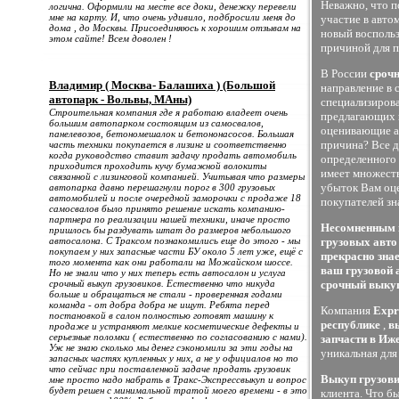
Неважно, что п
логична. Оформили на месте все доки, денежку перевели
мне на карту. И, что очень удивило, подбросили меня до
участие в авто
дома , до Москвы. Присоединяюсь к хорошим отзывам на
новый восполь
этом сайте! Всем доволен !
причиной для п
В России
срочн
Владимир ( Москва- Балашиха ) (Большой
направление в 
автопарк - Вольвы, МАны)
специализирова
Строительная компания где я работаю владеет очень
предлагающих
большим автопарком состоящим из самосвалов,
оценивающие ав
панелевозов, бетономешалок и бетононасосов. Большая
причина? Все д
часть техники покупается в лизинг и соответственно
когда руководство ставит задачу продать автомобиль
определенного 
приходится проходить кучу бумажной волокиты
имеет множеств
связанной с лизинговой компанией. Учитывая что размеры
убыток Вам оце
автопарка давно перешагнули порог в 300 грузовых
автомобилей и после очередной заморочки с продаже 18
покупателей зн
самосвалов было принято решение искать компанию-
партнера по реализации нашей техники, иначе просто
Несомненным п
пришлось бы раздувать штат до размеров небольшого
автосалона. С Траксом познакомились еще до этого - мы
грузовых авто
покупаем у них запасные части БУ около 5 лет уже, ещё с
прекрасно зна
того момента как они работали на Можайском шоссе.
ваш грузовой 
Но не знали что у них теперь есть автосалон и услуга
срочный выкуп грузовиков. Естественно что никуда
срочный выкуп
больше и обращаться не стали - проверенная годами
команда - от добра добра не ищут. Ребята перед
Компания
Expr
постановкой в салон полностью готовят машину к
республике
,
в
продаже и устраняют мелкие косметические дефекты и
серьезные поломки ( естественно по согласованию с нами).
запчасти в Иж
Уж не знаю сколько мы денег сэкономили за эти годы на
уникальная для
запасных частях купленных у них, а не у официалов но то
что сейчас при поставленной задаче продать грузовик
Выкуп грузов
мне просто надо набрать в Тракс-Экспрессвыкуп и вопрос
будет решен с минимальной тратой моего времени - в это
клиента. Что б