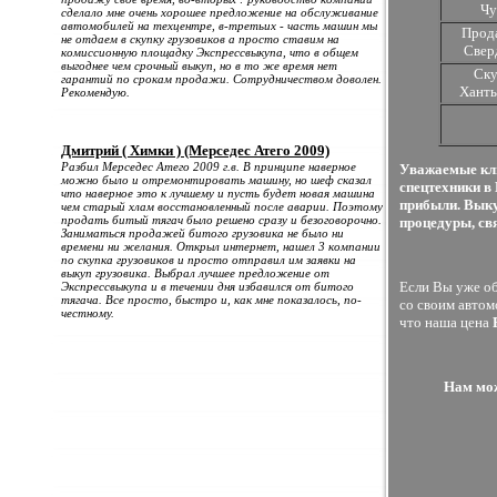
Чу
сделало мне очень хорошее предложение на обслуживание
автомобилей на техцентре, в-третьих - часть машин мы
Прода
не отдаем в скупку грузовиков а просто ставим на
Свер
комиссионную площадку Экспрессвыкупа, что в общем
выгоднее чем срочный выкуп, но в то же время нет
Ску
гарантий по срокам продажи. Сотрудничеством доволен.
Хант
Рекомендую.
Дмитрий ( Химки ) (Мерседес Атего 2009)
Разбил Мерседес Атего 2009 г.в. В принципе наверное
Уважаемые кли
можно было и отремонтировать машину, но шеф сказал
спецтехники в
что наверное это к лучшему и пусть будет новая машина
прибыли. Выку
чем старый хлам восстановленный после аварии. Поэтому
продать битый тягач было решено сразу и безоговорочно.
процедуры, св
Заниматься продажей битого грузовика не было ни
времени ни желания. Открыл интернет, нашел 3 компании
по скупка грузовиков и просто отправил им заявки на
выкуп грузовика. Выбрал лучшее предложение от
Если Вы уже об
Экспрессвыкупа и в течении дня избавился от битого
тягача. Все просто, быстро и, как мне показалось, по-
со своим автом
честному.
что наша цена
Нам мож