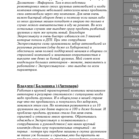
Долматово - Инфорком. Там я впоследствии
Пр
ремонтировал много своих грузовых автомобилей и когда
компания открыла небольшой автосалон начал продавать
Респ
свои автомобили через эту компанию. Для меня очень
Пр
важен быстрый оборот денег и поэтому если какая либо
из моих грузовых машин попадает в аварию то только в
Сам
случае легкого вмешательства я иду на ремонт. Во всех
Прода
остальных случаях мне выгоднее сразу продать разбитый
грузовик и тут же купить новый. Благодаря
Улья
Экпрессвыкупу я очень быстро избавился от 3 тягачей
Ску
которые попали в ДТП. При это сотрудники
Экспрессвыкупа сами организовали забор автомобилей из
Волго
различных регионов (одну даже из Хабаровска) и
обеспечили меня полной поддержкой начиная в общении со
Ск
страховой компанией и заканчивая оперативностью в
выплате мне денег за битый грузовик. Мой совет всем
Респ
владельцам больших автопарков - звоните, знакомьтесь и
работайте с Экспрессвыкупом - это выгодно по всем
Вык
параметрам.
Заб
Прода
Кра
Владлен ( Балашиха ) (Автопарк)
Работая в крупной транспортной компании начальником
Скуп
автопарка я регулярно сталкивался с ситуациями когда
Ре
надо продать грузовик. И в общем,пока в нашей стране
еще что-то продавалось и покупалось без задержек,
П
занимался этим сам. Но компания развивается и из 10
Рес
грузовиков мы уже давно выросли в 100 и даже больше. И
проблема продать грузовик стала для меня очень
Пр
серьезной и отнимала много времени. Обратившись
Е
однажды в Экспрессвыкуп и познакомившись с
сотрудниками и руководством ( как никак крупный
В
клиент)я сделал кучу поразительных открытий - во
Пр
первых : потеря при передаче машины в скупка грузовиков
не такие уж большие и серьезные,что бы тратить на
Вык
продажу свое время, во-вторых : руководство компании