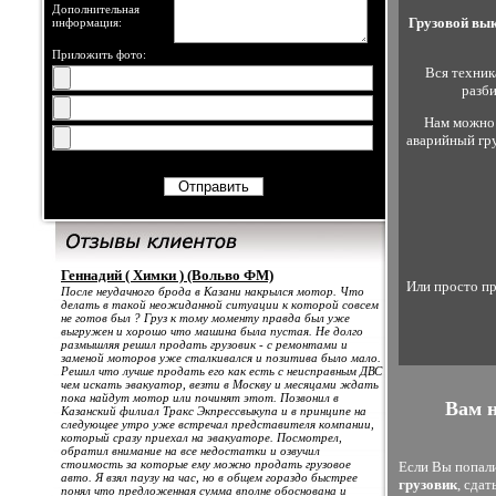
Дополнительная
Грузовой вы
информация:
Приложить фото:
Вся техник
разби
Нам можно 
аварийный гру
Геннадий ( Химки ) (Вольво ФМ)
Или просто пр
После неудачного брода в Казани накрылся мотор. Что
делать в такой неожиданной ситуации к которой совсем
не готов был ? Груз к тому моменту правда был уже
выгружен и хорошо что машина была пустая. Не долго
размышляя решил продать грузовик - с ремонтами и
заменой моторов уже сталкивался и позитива было мало.
Решил что лучше продать его как есть с неисправным ДВС
чем искать эвакуатор, везти в Москву и месяцами ждать
пока найдут мотор или починят этот. Позвонил в
Вам н
Казанский филиал Тракс Экпрессвыкупа и в принципе на
следующее утро уже встречал представителя компании,
который сразу приехал на эвакуаторе. Посмотрел,
обратил внимание на все недостатки и озвучил
стоимость за которые ему можно продать грузовое
Если Вы попали 
авто. Я взял паузу на час, но в общем гораздо быстрее
грузовик
, сда
понял что предложенная сумма вполне обоснована и