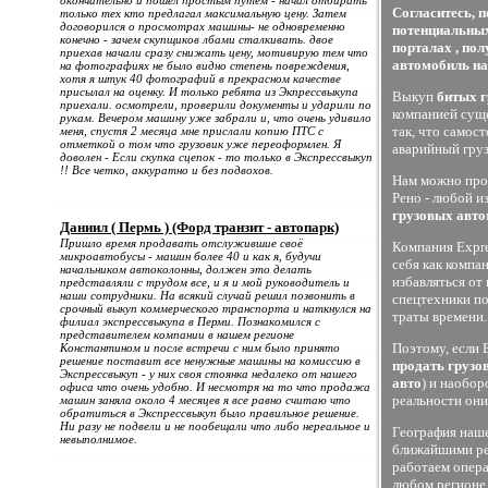
окончательно и пошел простым путем - начал отбирать
Согласитесь, 
только тех кто предлагал максимальную цену. Затем
договорился о просмотрах машины- не одновременно
потенциальных
конечно - зачем скупщиков лбами сталкивать. двое
порталах , по
приехав начали сразу снижать цену, мотивирую тем что
автомобиль на
на фотографиях не было видно степень повреждения,
хотя я штук 40 фотографий в прекрасном качестве
присылал на оценку. И только ребята из Экпрессвыкупа
Выкуп
битых 
приехали. осмотрели, проверили документы и ударили по
компанией суще
рукам. Вечером машину уже забрали и, что очень удивило
так, что самос
меня, спустя 2 месяца мне прислали копию ПТС с
отметкой о том что грузовик уже переоформлен. Я
аварийный груз
доволен - Если скупка сцепок - то только в Экспрессвыкуп
!! Все четко, аккуратно и без подвохов.
Нам можно прод
Рено - любой и
грузовых авт
Даниил ( Пермь ) (Форд транзит - автопарк)
Пришло время продавать отслужившие своё
Компания Expre
микроавтобусы - машин более 40 и как я, будучи
себя как компа
начальником автоколонны, должен это делать
избавляться от
представляли с трудом все, и я и мой руководитель и
наши сотрудники. На всякий случай решил позвонить в
спецтехники по
срочный выкуп коммерческого транспорта и наткнулся на
траты времени.
филиал экспрессвыкупа в Перми. Познакомился с
представителем компании в нашем регионе
Поэтому, если 
Константином и после встречи с ним было принято
решение поставит все ненужные машины на комиссию в
продать грузо
Экспрессвыкуп - у них своя стоянка недалеко от нашего
авто
) и наобор
офиса что очень удобно. И несмотря на то что продажа
реальности они
машин заняла около 4 месяцев я все равно считаю что
обратиться в Экспрессвыкуп было правильное решение.
Ни разу не подвели и не пообещали что либо нереальное и
География наше
невыполнимое.
ближайшими рег
работаем опера
любом регионе 