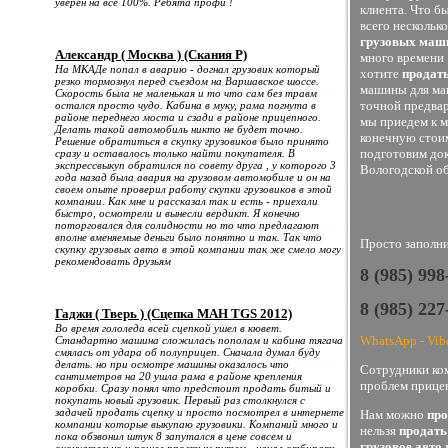
уверен на все 100%. Ребята профи !
клиента. Что б
всего нескольк
грузовых маш
Александр ( Москва ) (Скания Р)
много времени 
На МКАДе попал в аварию - догнал грузовик который
хотите
продать
резко тормознул перед съездом на Варшавское шоссе.
машины для мак
Скорость была не маленькая и то что сам без травм
точной предвар
остался просто чудо. Кабина в муку, рама погнута в
районе переднего моста и сзади в районе прицепного.
мы приедем к м
Делать такой автомобиль никто не будет точно.
конечную стоим
Решение обратиться в скупку грузовиков было принято
подготовим док
сразу и оставалось только найти покупателя. В
экспрессвыкуп обратился по совету друга , у которого 3
Вологодской об
года назад была авария на грузовом автомобиле и он на
своем опыте проверил работу скупки грузовиков в этой
компании. Как мне и рассказал так и есть - приехали
быстро, осмотрели и вынесли вердикт. Я конечно
поторговался для солидности но то что предлагают
вполне вменяемые деньги было понятно и так. Так что
Просто заполни
скупку грузовых авто в этой компании так же смело могу
рекомендовать друзьям
8 (985) 99
8 (985) 22
Гаджи ( Тверь ) (Сцепка МАН TGS 2012)
Во время гололеда всей сцепкой ушел в кювет.
WhatsApp - Vib
Стандартно машина сложилась пополам и кабина тягача
смялась от удара об полуприцеп. Сначала думал буду
делать. но при осмотре машины оказалось что
Сотрудники ком
сантиметров на 20 ушла рама в районе крепления
проблем прицен
коробки. Сразу понял что предстоит продать битый и
покупать новый грузовик. Первый раз столкнулся с
задачей продать сцепку и просто посмотрел в интернете
Нам можно
про
компании которые выкупаю грузовики. Компаний много и
нельзя
продать
пока обзвонил штук 8 запутался в цене совсем и
грузовое авто