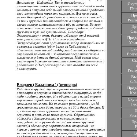
Долматово - Инфорком. Там я впоследствии
Скуп
ремонтировал много своих грузовых автомобилей и когда
Пен
компания открыла небольшой автосалон начал продавать
свои автомобили через эту компанию. Для меня очень
Пр
важен быстрый оборот денег и поэтому если какая либо
Респ
из моих грузовых машин попадает в аварию то только в
случае легкого вмешательства я иду на ремонт. Во всех
Пр
остальных случаях мне выгоднее сразу продать разбитый
Сам
грузовик и тут же купить новый. Благодаря
Экпрессвыкупу я очень быстро избавился от 3 тягачей
Прода
которые попали в ДТП. При это сотрудники
Улья
Экспрессвыкупа сами организовали забор автомобилей из
различных регионов (одну даже из Хабаровска) и
Ску
обеспечили меня полной поддержкой начиная в общении со
Волго
страховой компанией и заканчивая оперативностью в
выплате мне денег за битый грузовик. Мой совет всем
Ск
владельцам больших автопарков - звоните, знакомьтесь и
работайте с Экспрессвыкупом - это выгодно по всем
параметрам.
Респ
Вык
Заб
Владлен ( Балашиха ) (Автопарк)
Прода
Работая в крупной транспортной компании начальником
Кра
автопарка я регулярно сталкивался с ситуациями когда
надо продать грузовик. И в общем,пока в нашей стране
Скуп
еще что-то продавалось и покупалось без задержек,
занимался этим сам. Но компания развивается и из 10
Ре
грузовиков мы уже давно выросли в 100 и даже больше. И
П
проблема продать грузовик стала для меня очень
серьезной и отнимала много времени. Обратившись
Рес
однажды в Экспрессвыкуп и познакомившись с
Пр
сотрудниками и руководством ( как никак крупный
клиент)я сделал кучу поразительных открытий - во
Е
первых : потеря при передаче машины в скупка грузовиков
В
не такие уж большие и серьезные,что бы тратить на
продажу свое время, во-вторых : руководство компании