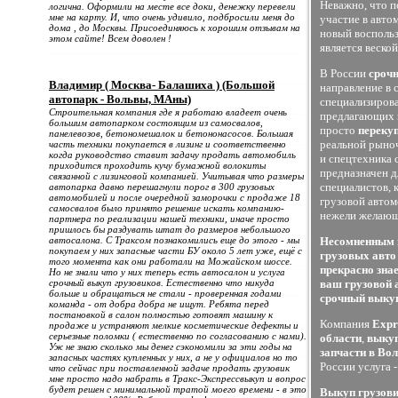
Неважно, что п
логична. Оформили на месте все доки, денежку перевели
мне на карту. И, что очень удивило, подбросили меня до
участие в авто
дома , до Москвы. Присоединяюсь к хорошим отзывам на
новый восполь
этом сайте! Всем доволен !
является веско
В России
срочн
Владимир ( Москва- Балашиха ) (Большой
направление в 
автопарк - Вольвы, МАны)
специализирова
Строительная компания где я работаю владеет очень
предлагающих
большим автопарком состоящим из самосвалов,
просто
переку
панелевозов, бетономешалок и бетононасосов. Большая
реальной рыноч
часть техники покупается в лизинг и соответственно
когда руководство ставит задачу продать автомобиль
и спецтехника 
приходится проходить кучу бумажной волокиты
предназначен д
связанной с лизинговой компанией. Учитывая что размеры
специалистов, 
автопарка давно перешагнули порог в 300 грузовых
автомобилей и после очередной заморочки с продаже 18
грузовой автом
самосвалов было принято решение искать компанию-
нежели желающи
партнера по реализации нашей техники, иначе просто
пришлось бы раздувать штат до размеров небольшого
автосалона. С Траксом познакомились еще до этого - мы
Несомненным п
покупаем у них запасные части БУ около 5 лет уже, ещё с
грузовых авто
того момента как они работали на Можайском шоссе.
прекрасно зна
Но не знали что у них теперь есть автосалон и услуга
срочный выкуп грузовиков. Естественно что никуда
ваш грузовой 
больше и обращаться не стали - проверенная годами
срочный выкуп
команда - от добра добра не ищут. Ребята перед
постановкой в салон полностью готовят машину к
Компания
Expr
продаже и устраняют мелкие косметические дефекты и
серьезные поломки ( естественно по согласованию с нами).
области
,
выкуп
Уж не знаю сколько мы денег сэкономили за эти годы на
запчасти в Во
запасных частях купленных у них, а не у официалов но то
России услуга 
что сейчас при поставленной задаче продать грузовик
мне просто надо набрать в Тракс-Экспрессвыкуп и вопрос
будет решен с минимальной тратой моего времени - в это
Выкуп грузови