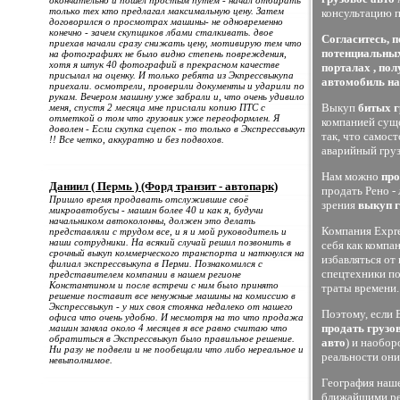
окончательно и пошел простым путем - начал отбирать
только тех кто предлагал максимальную цену. Затем
консультацию п
договорился о просмотрах машины- не одновременно
конечно - зачем скупщиков лбами сталкивать. двое
Согласитесь, 
приехав начали сразу снижать цену, мотивирую тем что
потенциальных
на фотографиях не было видно степень повреждения,
хотя я штук 40 фотографий в прекрасном качестве
порталах , по
присылал на оценку. И только ребята из Экпрессвыкупа
автомобиль на
приехали. осмотрели, проверили документы и ударили по
рукам. Вечером машину уже забрали и, что очень удивило
Выкуп
битых 
меня, спустя 2 месяца мне прислали копию ПТС с
отметкой о том что грузовик уже переоформлен. Я
компанией суще
доволен - Если скупка сцепок - то только в Экспрессвыкуп
так, что самос
!! Все четко, аккуратно и без подвохов.
аварийный груз
Нам можно
про
Даниил ( Пермь ) (Форд транзит - автопарк)
продать Рено -
Пришло время продавать отслужившие своё
зрения
выкуп 
микроавтобусы - машин более 40 и как я, будучи
начальником автоколонны, должен это делать
Компания Expre
представляли с трудом все, и я и мой руководитель и
наши сотрудники. На всякий случай решил позвонить в
себя как компа
срочный выкуп коммерческого транспорта и наткнулся на
избавляться от
филиал экспрессвыкупа в Перми. Познакомился с
спецтехники по
представителем компании в нашем регионе
Константином и после встречи с ним было принято
траты времени.
решение поставит все ненужные машины на комиссию в
Экспрессвыкуп - у них своя стоянка недалеко от нашего
Поэтому, если 
офиса что очень удобно. И несмотря на то что продажа
продать грузо
машин заняла около 4 месяцев я все равно считаю что
обратиться в Экспрессвыкуп было правильное решение.
авто
) и наобор
Ни разу не подвели и не пообещали что либо нереальное и
реальности они
невыполнимое.
География наше
ближайшими рег