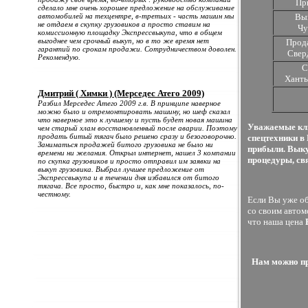
Пр
сделало мне очень хорошее предложение на обслуживание
автомобилей на техцентре, в-третьих - часть машин мы
Вык
не отдаем в скупку грузовиков а просто ставим на
Чу
комиссионную площадку Экспрессвыкупа, что в общем
выгоднее чем срочный выкуп, но в то же время нет
Прода
гарантий по срокам продажи. Сотрудничеством доволен.
Свер
Рекомендую.
С
Хант
Дмитрий ( Химки ) (Мерседес Атего 2009)
Разбил Мерседес Атего 2009 г.в. В принципе наверное
можно было и отремонтировать машину, но шеф сказал
что наверное это к лучшему и пусть будет новая машина
Уважаемые кли
чем старый хлам восстановленный после аварии. Поэтому
продать битый тягач было решено сразу и безоговорочно.
спецтехники в
Заниматься продажей битого грузовика не было ни
прибыли. Выку
времени ни желания. Открыл интернет, нашел 3 компании
процедуры, св
по скупка грузовиков и просто отправил им заявки на
выкуп грузовика. Выбрал лучшее предложение от
Экспрессвыкупа и в течении дня избавился от битого
тягача. Все просто, быстро и, как мне показалось, по-
честному.
Если Вы уже об
со своим автом
что наша цена
Нам можно про