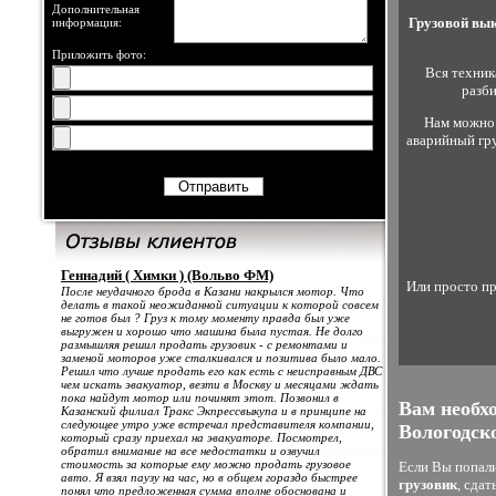
Дополнительная
Грузовой вы
информация:
Приложить фото:
Вся техник
разби
Нам можно 
аварийный гру
Геннадий ( Химки ) (Вольво ФМ)
Или просто пр
После неудачного брода в Казани накрылся мотор. Что
делать в такой неожиданной ситуации к которой совсем
не готов был ? Груз к тому моменту правда был уже
выгружен и хорошо что машина была пустая. Не долго
размышляя решил продать грузовик - с ремонтами и
заменой моторов уже сталкивался и позитива было мало.
Решил что лучше продать его как есть с неисправным ДВС
чем искать эвакуатор, везти в Москву и месяцами ждать
пока найдут мотор или починят этот. Позвонил в
Вам необхо
Казанский филиал Тракс Экпрессвыкупа и в принципе на
следующее утро уже встречал представителя компании,
Вологодск
который сразу приехал на эвакуаторе. Посмотрел,
обратил внимание на все недостатки и озвучил
стоимость за которые ему можно продать грузовое
Если Вы попали 
авто. Я взял паузу на час, но в общем гораздо быстрее
грузовик
, сда
понял что предложенная сумма вполне обоснована и