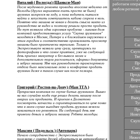
Виталий ( Вологда) (Шанкси-Ман)
работаем опера
После неудачного ремонта проводки впоселке недалеко от
любом регионе 
Вологды (других вариантов ехать просто не было)
грузовик загорелся на ходу, и пока водитель пытался
найти и запустить огнетушитель кабина сгорела в ноль.
Понятно что машина не новая и делать смысла никто из
руководства не видел и поэтому решили просто продать.
Ску
Но тут возникла одна огромная проблема - львиная доля
компаний предоставляющих услугу "Скупка грузовиков"
находятся в Москве, Питере и в ближайшем окружении к
Вык
этим городам и соответственно организовать просмотр
машины было практически нереально. Только в
Са
Экспрессвыкупе назвали цену сразу, орентируясь по
Скуп
фотографиям и что самое приятное, уже на следующий
день приехал эвакуатор и без выноса мозга и
Тв
дополнительного торга расплатился, оформил документы
Про
и забрал машину. Мне как руководителю транспортного
отдела было максимально легко и комфортно продать
Смо
грузовик даже в таком случае как после пожара.
Прода
Воро
Авто-
Григорий ( Ростов-на-Дону) (Ман ТГА )
Ли
Прекрасная компания по скупке битых грузовиков. Вышел
на них случайно когда еще решал делать машину после
Выку
аварии или продавать. И приехав в Долматово
Ту
посмотреть запчасти и сориентироваться по цене понял
что в моем случае выгоднее продать грузовик нежели
Пр
заниматься его ремонтом. На следующий день мне
Новг
привезли деньги и забрали машину. Ребята молодцы.
Скуп
Максим ( Подольск ) (Автопарк)
Выку
Начало сотрудничества с Экспрессвыкупом было
Нижег
положено с совета друзей обратиться на авторазборку в