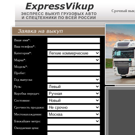
Срочный выку
ЭКСПРЕСС ВЫКУП ГРУЗОВЫХ АВТО
И СПЕЦТЕХНИКИ ПО ВСЕЙ РОССИИ
Ваше имя*:
Ваш телефон*:
Категория*:
Марка*:
Модель*:
Пробег:
Год выпуска:
Руль:
Коробка передач:
Состояние:
Срочность продажи:
Местонахождение:
Ближайшее метро:
Ожидаемая цена: